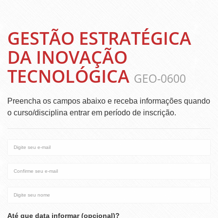
GESTÃO ESTRATÉGICA
DA INOVAÇÃO
TECNOLÓGICA
GEO-0600
Preencha os campos abaixo e receba informações quando
o curso/disciplina entrar em período de inscrição.
Digite
seu
e-
Confirme
mail
seu
e-
Digite
mail
seu
nome
Até que data informar (opcional)?