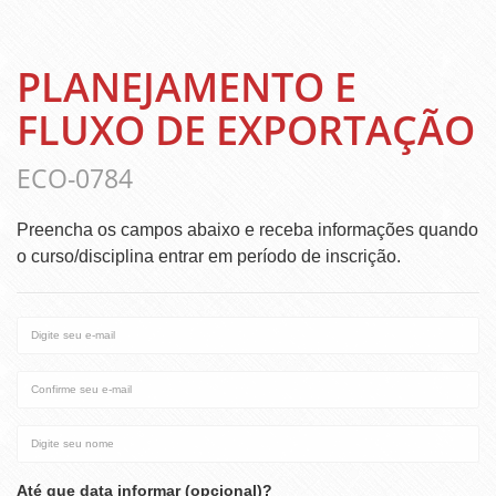
PLANEJAMENTO E
FLUXO DE EXPORTAÇÃO
ECO-0784
Preencha os campos abaixo e receba informações quando
o curso/disciplina entrar em período de inscrição.
Digite
seu
e-
Confirme
mail
seu
e-
Digite
mail
seu
nome
Até que data informar (opcional)?