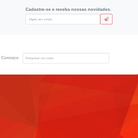
Cadastre-se e receba nossas novidades.
Pesquise
e Conosco
pelo
nome
do
curso