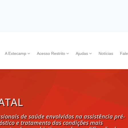
A Extecamp
Acesso Restrito
Ajudas
Notícias
Fal
ATAL
issionais de saúde envolvidos na assistência pré-
óstico e tratamento das condições mais