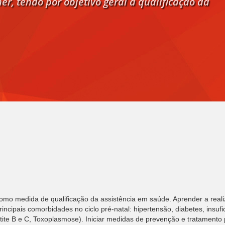
er, tendo por objetivo geral a qualificação da
omo medida de qualificação da assistência em saúde. Aprender a real
rincipais comorbidades no ciclo pré-natal: hipertensão, diabetes, insuf
epatite B e C, Toxoplasmose). Iniciar medidas de prevenção e tratament