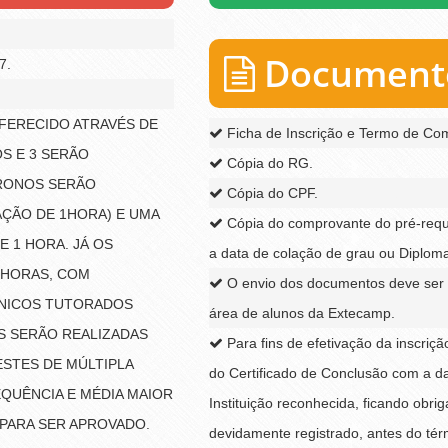
Documento
7.
FERECIDO ATRAVÉS DE
Ficha de Inscrição e Termo de Co
S E 3 SERÃO
Cópia do RG.
RONOS SERÃO
Cópia do CPF.
ÇÃO DE 1HORA) E UMA
Cópia do comprovante do pré-requi
 1 HORA. JÁ OS
a data de colação de grau ou Diploma,
 HORAS, COM
O envio dos documentos deve ser 
LÍNICOS TUTORADOS
área de alunos da Extecamp.
S SERÃO REALIZADAS
Para fins de efetivação da inscriç
STES DE MÚLTIPLA
do Certificado de Conclusão com a da
EQUÊNCIA E MÉDIA MAIOR
Instituição reconhecida, ficando obr
 PARA SER APROVADO.
devidamente registrado, antes do tér