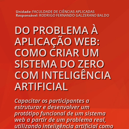
Unidade:
FACULDADE DE CIÊNCIAS APLICADAS
Responsável:
RODRIGO FERNANDO GALZERANO BALDO
DO PROBLEMA À
APLICAÇÃO WEB:
COMO CRIAR UM
SISTEMA DO ZERO
COM INTELIGÊNCIA
ARTIFICIAL
Capacitar os participantes a
estruturar e desenvolver um
protótipo funcional de um sistema
web a partir de um problema real,
utilizando inteligência artificial como