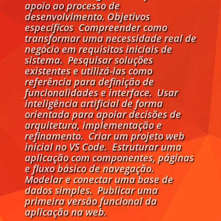
apoio ao processo de
desenvolvimento. Objetivos
específicos  Compreender como
transformar uma necessidade real de
negócio em requisitos iniciais de
sistema.  Pesquisar soluções
existentes e utilizá-las como
referência para definição de
funcionalidades e interface.  Usar
inteligência artificial de forma
orientada para apoiar decisões de
arquitetura, implementação e
refinamento.  Criar um projeto web
inicial no VS Code.  Estruturar uma
aplicação com componentes, páginas
e fluxo básico de navegação. 
Modelar e conectar uma base de
dados simples.  Publicar uma
primeira versão funcional da
aplicação na web.