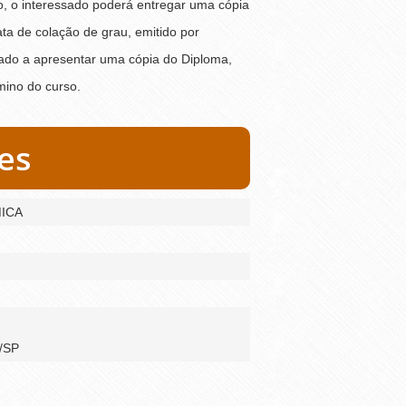
ão, o interessado poderá entregar uma cópia
ta de colação de grau, emitido por
igado a apresentar uma cópia do Diploma,
mino do curso.
es
ICA
s/SP