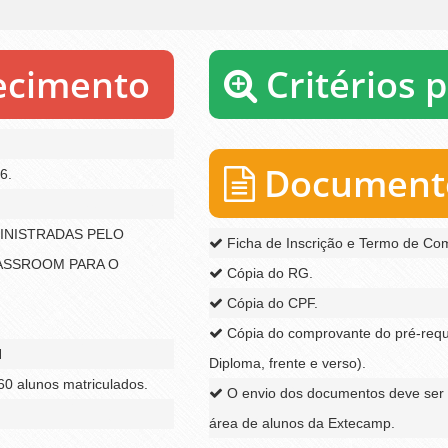
recimento
Critérios 
Documento
6.
INISTRADAS PELO
Ficha de Inscrição e Termo de Co
LASSROOM PARA O
Cópia do RG.
Cópia do CPF.
Cópia do comprovante do pré-requis
H
Diploma, frente e verso).
0 alunos matriculados.
O envio dos documentos deve ser 
área de alunos da Extecamp.