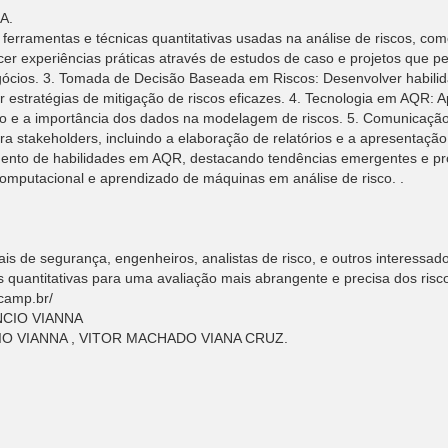
A.
s ferramentas e técnicas quantitativas usadas na análise de riscos,
ecer experiências práticas através de estudos de caso e projetos que pe
gócios. 3. Tomada de Decisão Baseada em Riscos: Desenvolver habili
ar estratégias de mitigação de riscos eficazes. 4. Tecnologia em AQR: A
zado e a importância dos dados na modelagem de riscos. 5. Comunicaçã
ara stakeholders, incluindo a elaboração de relatórios e a apresenta
imento de habilidades em AQR, destacando tendências emergentes e
computacional e aprendizado de máquinas em análise de risco. .
ais de segurança, engenheiros, analistas de risco, e outros interessa
 quantitativas para uma avaliação mais abrangente e precisa dos risco
icamp.br/
NCIO VIANNA
O VIANNA , VITOR MACHADO VIANA CRUZ.