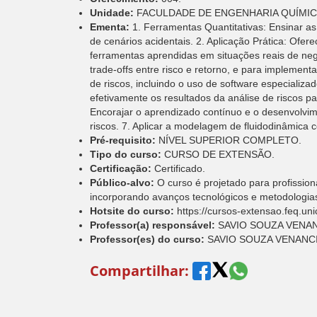
Unidade:
FACULDADE DE ENGENHARIA QUÍMIC
Ementa:
1. Ferramentas Quantitativas: Ensinar a
de cenários acidentais. 2. Aplicação Prática: Ofer
ferramentas aprendidas em situações reais de ne
trade-offs entre risco e retorno, e para implement
de riscos, incluindo o uso de software especiali
efetivamente os resultados da análise de riscos p
Encorajar o aprendizado contínuo e o desenvolv
riscos. 7. Aplicar a modelagem de fluidodinâmica 
Pré-requisito:
NÍVEL SUPERIOR COMPLETO.
Tipo do curso:
CURSO DE EXTENSÃO.
Certificação:
Certificado.
Público-alvo:
O curso é projetado para profission
incorporando avanços tecnológicos e metodologias
Hotsite do curso:
https://cursos-extensao.feq.un
Professor(a) responsável:
SAVIO SOUZA VENA
Professor(es) do curso:
SAVIO SOUZA VENANCI
Compartilhar: