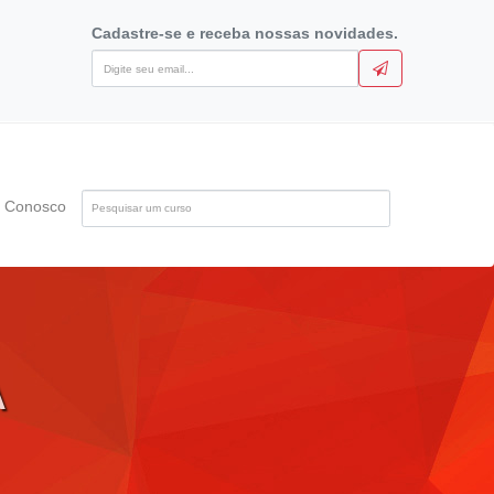
Cadastre-se e receba nossas novidades.
Pesquise
e Conosco
pelo
nome
do
curso
A