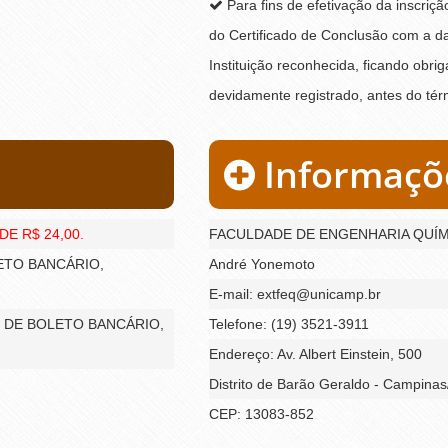
Para fins de efetivação da inscriç
do Certificado de Conclusão com a da
Instituição reconhecida, ficando obr
devidamente registrado, antes do tér
Informaçõ
E R$ 24,00.
FACULDADE DE ENGENHARIA QUÍM
LETO BANCÁRIO,
André Yonemoto
E-mail: extfeq@unicamp.br
ÉS DE BOLETO BANCÁRIO,
Telefone: (19) 3521-3911
Endereço: Av. Albert Einstein, 500
Distrito de Barão Geraldo - Campina
CEP: 13083-852