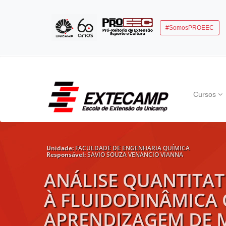
#SomosPROEEC
Cursos
Unidade:
FACULDADE DE ENGENHARIA QUÍMICA
Responsável:
SAVIO SOUZA VENANCIO VIANNA
ANÁLISE QUANTITAT
À FLUIDODINÂMICA
APRENDIZAGEM DE 