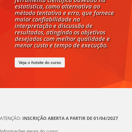
estatística, como alternativa ao
método tentativa e erro, que fornece
maior confiabilidade na
interpretação e discussão de
resultados, atingindo os objetivos
desejados com melhor qualidade e
menor custo e tempo de execução.
Veja o
hotsite
do curso
ATENÇÃO:
INSCRIÇÃO ABERTA A PARTIR DE 01/04/2027
Informações gerais do curso: