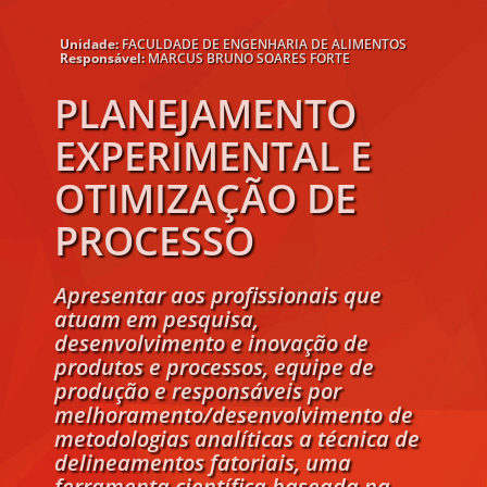
Unidade:
FACULDADE DE ENGENHARIA DE ALIMENTOS
Responsável:
MARCUS BRUNO SOARES FORTE
PLANEJAMENTO
EXPERIMENTAL E
OTIMIZAÇÃO DE
PROCESSO
Apresentar aos profissionais que
atuam em pesquisa,
desenvolvimento e inovação de
produtos e processos, equipe de
produção e responsáveis por
melhoramento/desenvolvimento de
metodologias analíticas a técnica de
delineamentos fatoriais, uma
ferramenta científica baseada na