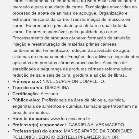
fibras.Fundamentos e importância do Bem-Estar Animal para o
mercado e para qualidade da carne. Tecnologias envolvidas no
processo de abate de animais de açougue. Organização e
estrutura muscular da carne. Transformação do músculo em
carne. Fatores pré e pós abate que afetam a qualidade da
carne. Fatores responsáveis pela qualidade da carne.
Processamento de produtos cárneos: formação de emulsão;
injeção e reestruturação de matérias primas cárneas;
tumbleamento; fermentação; redução da atividade de água;
sistemas de empanamento. Funções dos aditivos e ingredientes
aplicados em produtos cárneos processados. Aspectos de
estabilidade e segurança de produtos cárneos reformulados:
redução de sal e sais de cura, gordura e adição de fibras..
Pré-requisito:
NÍVEL SUPERIOR COMPLETO.
Tipo do curso:
DISCIPLINA.
Certificação:
Atestado.
Público-alvo:
Profissionais da área de biologia, química,
engenharia de alimentos e química, farmácia que trabalhem na
área de alimentos..
Hotsite do curso:
www.fea.unicamp.br
Professor(a) responsável:
GABRIELA ALVES MACEDO
Professor(es) do curso:
MARISE APARECIDA RODRIGUES
POLLONIO , SERGIO BERTELLI PFLANZER JUNIOR.