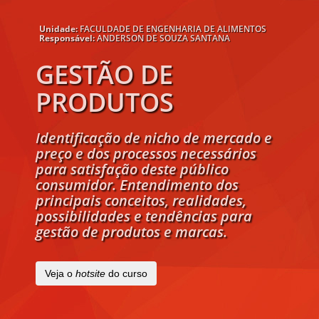
Unidade:
FACULDADE DE ENGENHARIA DE ALIMENTOS
Responsável:
ANDERSON DE SOUZA SANTANA
GESTÃO DE
PRODUTOS
Identificação de nicho de mercado e
preço e dos processos necessários
para satisfação deste público
consumidor. Entendimento dos
principais conceitos, realidades,
possibilidades e tendências para
gestão de produtos e marcas.
Veja o
hotsite
do curso