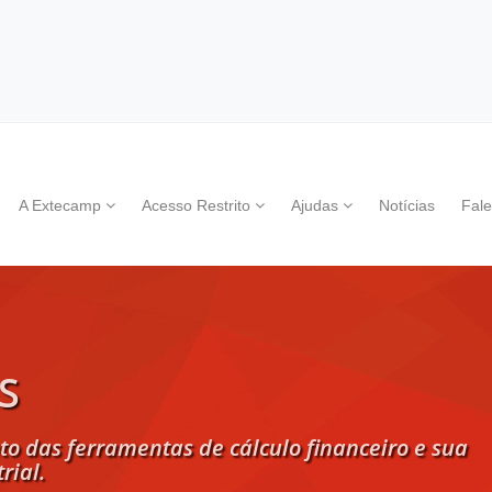
A Extecamp
Acesso Restrito
Ajudas
Notícias
Fal
S
o das ferramentas de cálculo financeiro e sua
rial.