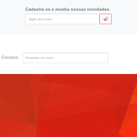
Cadastre-se e receba nossas novidades.
Pesquise
e Conosco
pelo
nome
do
curso