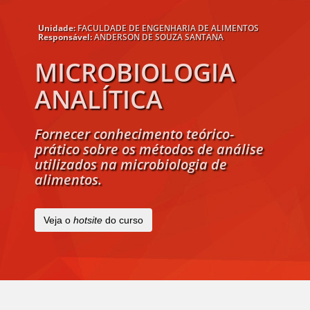
Unidade:
FACULDADE DE ENGENHARIA DE ALIMENTOS
Responsável:
ANDERSON DE SOUZA SANTANA
MICROBIOLOGIA
ANALÍTICA
Fornecer conhecimento teórico-
prático sobre os métodos de análise
utilizados na microbiologia de
alimentos.
Veja o
hotsite
do curso