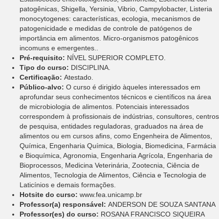
patogênicas, Shigella, Yersinia, Vibrio, Campylobacter, Listeria
monocytogenes: características, ecologia, mecanismos de
patogenicidade e medidas de controle de patógenos de
importância em alimentos. Micro-organismos patogênicos
incomuns e emergentes..
Pré-requisito:
NÍVEL SUPERIOR COMPLETO.
Tipo do curso:
DISCIPLINA.
Certificação:
Atestado.
Público-alvo:
O curso é dirigido àqueles interessados em
aprofundar seus conhecimentos técnicos e científicos na área
de microbiologia de alimentos. Potenciais interessados
correspondem à profissionais de indústrias, consultores, centros
de pesquisa, entidades reguladoras, graduados na área de
alimentos ou em cursos afins, como Engenheira de Alimentos,
Química, Engenharia Química, Biologia, Biomedicina, Farmácia
e Bioquímica, Agronomia, Engenharia Agrícola, Engenharia de
Bioprocessos, Medicina Veterinária, Zootecnia, Ciência de
Alimentos, Tecnologia de Alimentos, Ciência e Tecnologia de
Laticínios e demais formações.
Hotsite do curso:
www.fea.unicamp.br
Professor(a) responsável:
ANDERSON DE SOUZA SANTANA
Professor(es) do curso:
ROSANA FRANCISCO SIQUEIRA