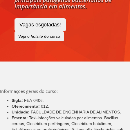
importância em alimentos.
Vagas esgotadas!
Veja o
hotsite
do curso
Informações gerais do curso:
Sigla:
FEA-0406.
Oferecimento:
012.
Unidade:
FACULDADE DE ENGENHARIA DE ALIMENTOS.
Ementa:
Toxi-infecções veiculadas por alimentos. Bacillus
cereus, Clostridium perfringens, Clostridium botulinum,
Estafilococos enterotoxigênicos, Salmonella, Escherichia coli