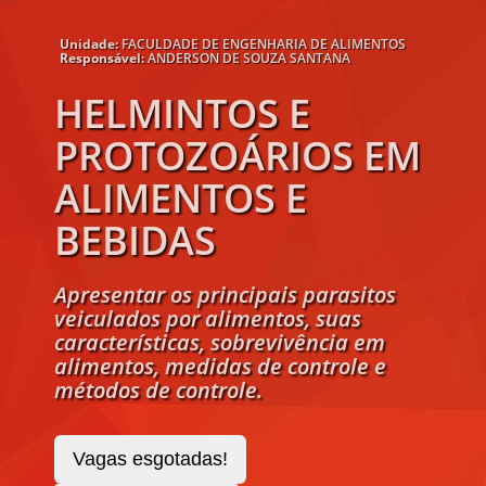
Unidade:
FACULDADE DE ENGENHARIA DE ALIMENTOS
Responsável:
ANDERSON DE SOUZA SANTANA
HELMINTOS E
PROTOZOÁRIOS EM
ALIMENTOS E
BEBIDAS
Apresentar os principais parasitos
veiculados por alimentos, suas
características, sobrevivência em
alimentos, medidas de controle e
métodos de controle.
Vagas esgotadas!