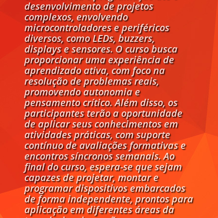
desenvolvimento de projetos
complexos, envolvendo
microcontroladores e periféricos
diversos, como LEDs, buzzers,
displays e sensores. O curso busca
proporcionar uma experiência de
aprendizado ativa, com foco na
resolução de problemas reais,
promovendo autonomia e
pensamento crítico. Além disso, os
participantes terão a oportunidade
de aplicar seus conhecimentos em
atividades práticas, com suporte
contínuo de avaliações formativas e
encontros síncronos semanais. Ao
final do curso, espera-se que sejam
capazes de projetar, montar e
programar dispositivos embarcados
de forma independente, prontos para
aplicação em diferentes áreas da