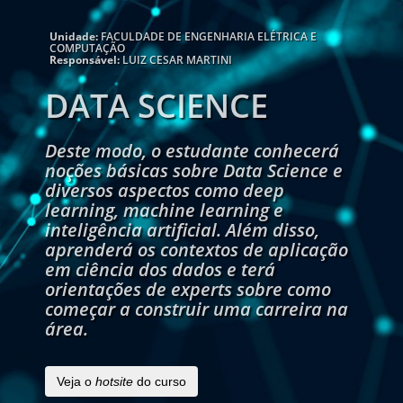
Unidade:
FACULDADE DE ENGENHARIA ELÉTRICA E
COMPUTAÇÃO
Responsável:
LUIZ CESAR MARTINI
DATA SCIENCE
Deste modo, o estudante conhecerá
noções básicas sobre Data Science e
diversos aspectos como deep
learning, machine learning e
inteligência artificial. Além disso,
aprenderá os contextos de aplicação
em ciência dos dados e terá
orientações de experts sobre como
começar a construir uma carreira na
área.
Veja o
hotsite
do curso