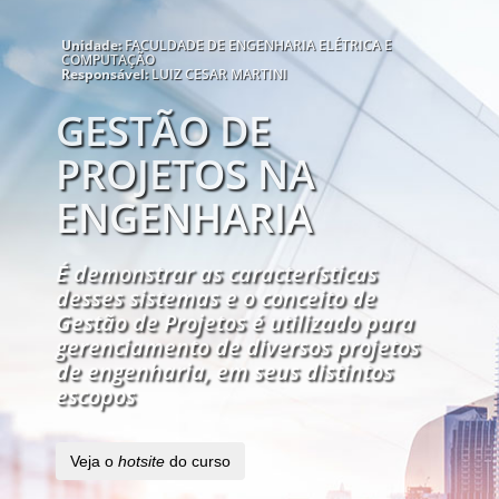
Unidade:
FACULDADE DE ENGENHARIA ELÉTRICA E
COMPUTAÇÃO
Responsável:
LUIZ CESAR MARTINI
GESTÃO DE
PROJETOS NA
ENGENHARIA
É demonstrar as características
desses sistemas e o conceito de
Gestão de Projetos é utilizado para
gerenciamento de diversos projetos
de engenharia, em seus distintos
escopos
Veja o
hotsite
do curso