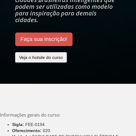
podem ser utilizadas como modelo
para inspiração para demais
cidades.
Faça sua inscrição!
Veja o
hotsite
do curso
Informações gerais do curso:
Sigla:
FEE-0194.
Oferecimento:
020.