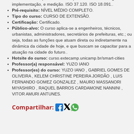
implementação, e medição. ISO 37.120. ISO 18.091..
Pré-requisito:
NÍVEL MÉDIO COMPLETO.
Tipo do curso:
CURSO DE EXTENSÃO.
Certificação:
Certificado.
Público-alvo:
O curso aplica-se a engenheiros, técnicos,
urbanistas, administradores, secretários de prefeituras, etc.; ou
seja, todas as funções que atuam direta ou indiretamente na
dinâmica da cidade de hoje, e que buscam se capacitar para a
atuação na cidade do futuro..
Hotsite do curso:
curso.extecamp.unicamp.br/smart-cities
Professor(a) responsável:
YUZO IANO
Professor(es) do curso:
YUZO IANO , GABRIEL GOMES DE
OLIVEIRA , KELEM CHRISTINE PEREIRA JORDÃO , LUIS
FERNANDO GOMEZ GONZALEZ , MAURO MASSANORI
MIYASHIRO , RAQUEL BARROS CARDAMONE NANNINI ,
VITOR AMURI ANTUNES.
Compartilhar: