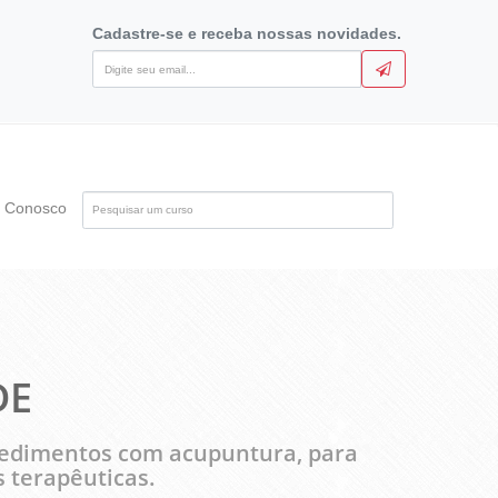
Cadastre-se e receba nossas novidades.
Pesquise
e Conosco
pelo
nome
do
curso
DE
ocedimentos com acupuntura, para
s terapêuticas.