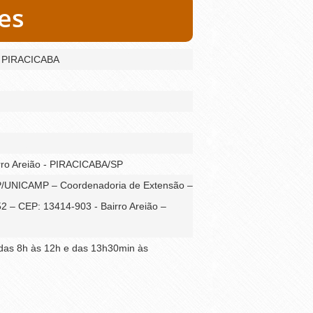
es
PIRACICABA
irro Areião - PIRACICABA/SP
P/UNICAMP – Coordenadoria de Extensão –
52 – CEP: 13414-903 - Bairro Areião –
 das 8h às 12h e das 13h30min às