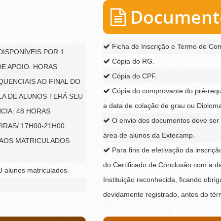
Documento
Ficha de Inscrição e Termo de Co
DISPONÍVEIS POR 1
Cópia do RG.
E APOIO. HORAS
Cópia do CPF.
QUENCIAIS AO FINAL DO
Cópia do comprovante do pré-requi
A DE ALUNOS TERÁ SEU
a data de colação de grau ou Diploma,
CIA: 48 HORAS
O envio dos documentos deve ser 
IRAS/ 17H00-21H00
área de alunos da Extecamp.
 AOS MATRICULADOS
Para fins de efetivação da inscriç
do Certificado de Conclusão com a da
 alunos matriculados.
Instituição reconhecida, ficando obr
devidamente registrado, antes do tér