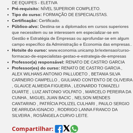
DE EQUIPES - ELETIVA
Pré-requisito:
NÍVEL SUPERIOR COMPLETO.
Tipo do curso:
FORMAÇÃO DE ESPECIALISTAS.
Certificação:
Certificado.
Público-alvo:
Destina-se a diplomados em cursos superiores
que necessitem ou se interessem em especializar-se em
Gestão e Estratégia de Empresas ou aprofundar-se em algum
campo específico da Administração e Economia das empresas..
Hotsite do curso:
www.economia.unicamp.br/extensao/curso-
formacao-de-especialistas-gestao-e-estrategia-de-empresas
Professor(a) responsável:
RENATO DE CASTRO GARCIA
Professor(es) do curso:
RENATO DE CASTRO GARCIA ,
ALEX WILHANS ANTONIO PALLUDETO , BETANIA SILVA
CARNEIRO CAMPELLO , GIULIANO CONTENTO DE OLIVEIRA
, GLAUCE ALMEIDA FIGUEIRA , LEONARDO TOMAZELI
DUARTE , LUIZ ANTONIO VOLPATO , MARCELO PEREIRA DA
CUNHA , MIGUEL JUAN BACIC , NELSON MENDES
CANTARINO , PATRÍCIA POLIZEL CULHARI , PAULO SERGIO
DE ARRUDA IGNACIO , RODRIGO LANNA FRANCO DA
SILVEIRA , ROSÂNGELA CURVO LEITE.
Compartilhar: