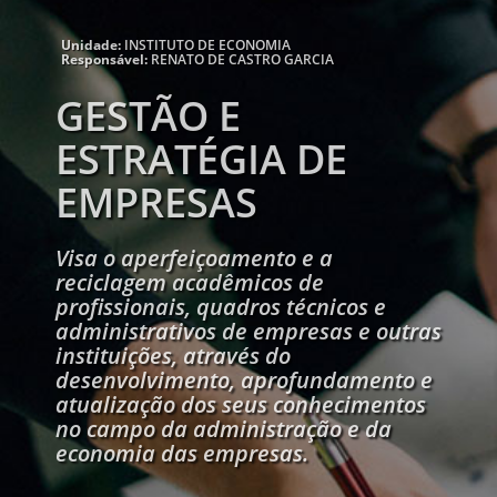
Unidade:
INSTITUTO DE ECONOMIA
Responsável:
RENATO DE CASTRO GARCIA
GESTÃO E
ESTRATÉGIA DE
EMPRESAS
Visa o aperfeiçoamento e a
reciclagem acadêmicos de
profissionais, quadros técnicos e
administrativos de empresas e outras
instituições, através do
desenvolvimento, aprofundamento e
atualização dos seus conhecimentos
no campo da administração e da
economia das empresas.