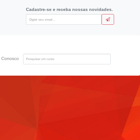
Cadastre-se e receba nossas novidades.
Pesquise
e Conosco
pelo
nome
do
curso