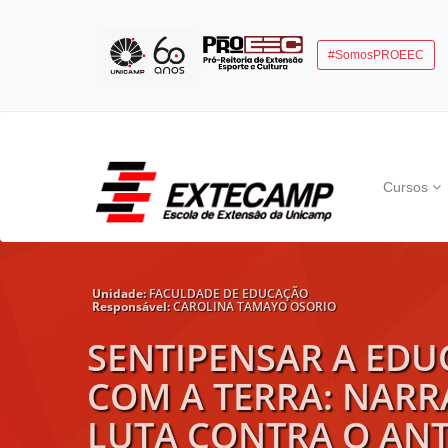
#SomosPROEEC
Cursos
Unidade:
FACULDADE DE EDUCAÇÃO
Responsável:
CAROLINA TAMAYO OSORIO
SENTIPENSAR A EDU
COM A TERRA: NARR
LUTA CONTRA O AN