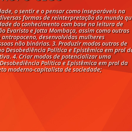
idade, o sentir e o pensar como inseparáveis na
diversas formas de reinterpretação do mundo q
dade do conhecimento com base na leitura de
o Evaristo e Jotta Mombaça, assim como outras
 antropoceno, desenvolvidas mulheres
soas não binárias. 3. Produzir modos outros de
 Desobediência Política e Epistêmica em prol d
itiva. 4. Criar modos de potencializar uma
esobediência Política e Epistêmica em prol da
jeto moderno-capitalista de sociedade;