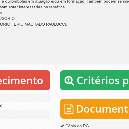
nos e quilombolas em atuação e/ou em formação. Também podem se ins
am estar interessadas na temática..
r/
OSORIO
ORIO , ERIC MACHADO PAULUCCI.
recimento
Critérios 
Documento
6.
Cópia do RG.