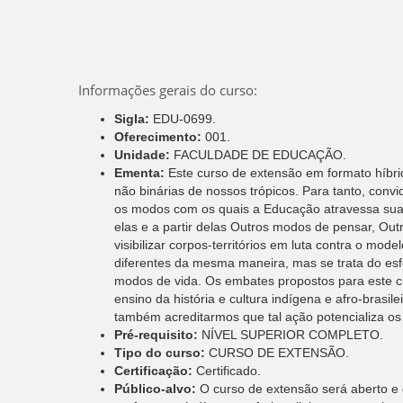
Informações gerais do curso:
Sigla:
EDU-0699.
Oferecimento:
001.
Unidade:
FACULDADE DE EDUCAÇÃO.
Ementa:
Este curso de extensão em formato híbr
não binárias de nossos trópicos. Para tanto, co
os modos com os quais a Educação atravessa suas 
elas e a partir delas Outros modos de pensar, Outr
visibilizar corpos-territórios em luta contra o mod
diferentes da mesma maneira, mas se trata do esfo
modos de vida. Os embates propostos para este cu
ensino da história e cultura indígena e afro-bras
também acreditarmos que tal ação potencializa os P
Pré-requisito:
NÍVEL SUPERIOR COMPLETO.
Tipo do curso:
CURSO DE EXTENSÃO.
Certificação:
Certificado.
Público-alvo:
O curso de extensão será aberto e 