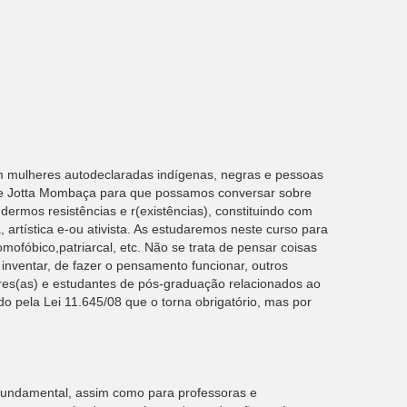
om mulheres autodeclaradas indígenas, negras e pessoas
o e Jotta Mombaça para que possamos conversar sobre
rmos resistências e r(existências), constituindo com
, artística e-ou ativista. As estudaremos neste curso para
homofóbico,patriarcal, etc. Não se trata de pensar coisas
inventar, de fazer o pensamento funcionar, outros
res(as) e estudantes de pós-graduação relacionados ao
do pela Lei 11.645/08 que o torna obrigatório, mas por
 fundamental, assim como para professoras e