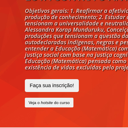
Objetivos gerais: 1. Reafirmar a afetiv
produção de conhecimento; 2. Estudar 
tensionam a universalidade e neutrali
Alessandra Korap Munduruku, Conceiçã
produções que tensionam a questão do
autodeclaradas indígenas, negras e pes
entender a Educação (Matemática) como
justiça social com base na justiça cogn
Educação (Matemática) pensada como D
existência de vidas excluídas pelo pro
Faça sua inscrição!
Veja o
hotsite
do curso