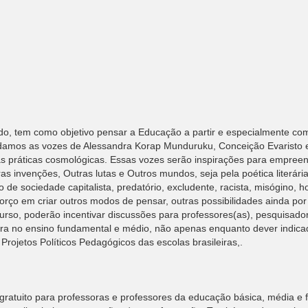
ido, tem como objetivo pensar a Educação a partir e especialmente c
nvidamos as vozes de Alessandra Korap Munduruku, Conceição Evarist
práticas cosmológicas. Essas vozes serão inspirações para empreende
as invenções, Outras lutas e Outros mundos, seja pela poética literária
elo de sociedade capitalista, predatório, excludente, racista, misógino, 
rço em criar outros modos de pensar, outras possibilidades ainda por 
rso, poderão incentivar discussões para professores(as), pesquisado
ileira no ensino fundamental e médio, não apenas enquanto dever indica
rojetos Políticos Pedagógicos das escolas brasileiras,.
gratuito para professoras e professores da educação básica, média e