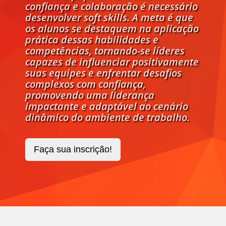
confiança e colaboração é necessário
desenvolver soft skills. A meta é que
os alunos se destaquem na aplicação
prática dessas habilidades e
competências, tornando-se líderes
capazes de influenciar positivamente
suas equipes e enfrentar desafios
complexos com confiança,
promovendo uma liderança
impactante e adaptável ao cenário
dinâmico do ambiente de trabalho.
Faça sua inscrição!