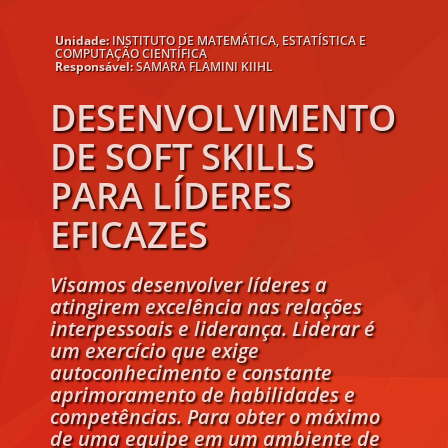
Unidade:
INSTITUTO DE MATEMÁTICA, ESTATÍSTICA E
COMPUTAÇÃO CIENTÍFICA
Responsável:
SAMARA FLAMINI KIIHL
DESENVOLVIMENTO
DE SOFT SKILLS
PARA LÍDERES
EFICAZES
Visamos desenvolver líderes a
atingirem excelência nas relações
interpessoais e liderança. Liderar é
um exercício que exige
autoconhecimento e constante
aprimoramento de habilidades e
competências. Para obter o máximo
de uma equipe em um ambiente de