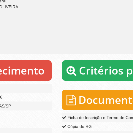
ral.
OLIVEIRA
recimento
Critérios 
Documento
6.
AS/SP.
Ficha de Inscrição e Termo de Co
Cópia do RG.