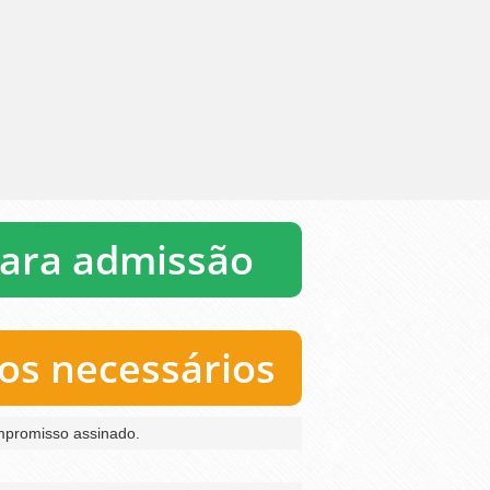
para admissão
s necessários
mpromisso assinado.