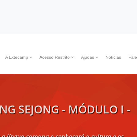
A Extecamp
Acesso Restrito
Ajudas
Notícias
Fal
NG SEJONG - MÓDULO I -
r a língua coreana e conhecerá a cultura e os