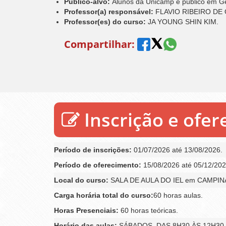
Público-alvo:
Alunos da Unicamp e público em Ge
Professor(a) responsável:
FLAVIO RIBEIRO DE 
Professor(es) do curso:
JA YOUNG SHIN KIM.
Compartilhar:
Inscrição e ofe
Período de inscrições:
01/07/2026 até 13/08/2026.
Período de oferecimento:
15/08/2026 até 05/12/202
Local do curso:
SALA DE AULA DO IEL em CAMPIN
Carga horária total do curso:
60 horas aulas.
Horas Presenciais:
60 horas teóricas.
Horário das aulas:
SÁBADOS, DAS 8H30 ÀS 12H30.