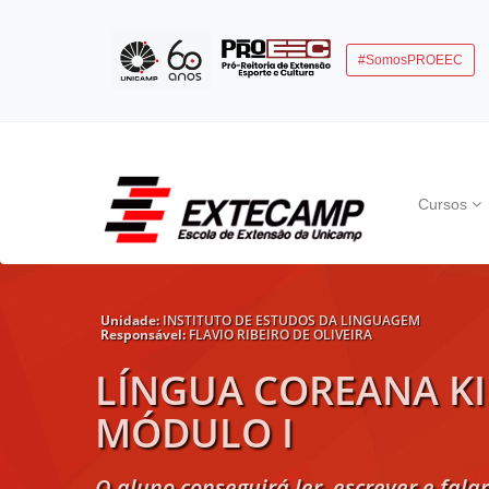
#SomosPROEEC
Cursos
Unidade:
INSTITUTO DE ESTUDOS DA LINGUAGEM
Responsável:
FLAVIO RIBEIRO DE OLIVEIRA
LÍNGUA COREANA KI
MÓDULO I
O aluno conseguirá ler, escrever e fala