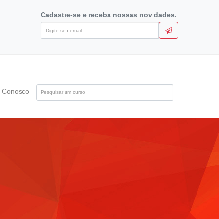
Cadastre-se e receba nossas novidades.
Pesquise
e Conosco
pelo
nome
do
curso