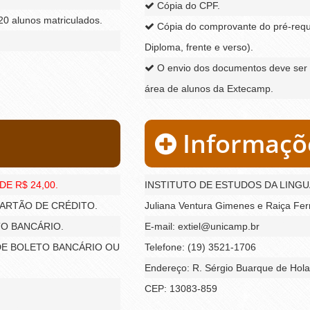
Cópia do CPF.
0 alunos matriculados.
Cópia do comprovante do pré-requis
Diploma, frente e verso).
O envio dos documentos deve ser 
área de alunos da Extecamp.
Informaçõ
E R$ 24,00.
INSTITUTO DE ESTUDOS DA LING
 CARTÃO DE CRÉDITO.
Juliana Ventura Gimenes e Raiça Fe
TO BANCÁRIO.
E-mail: extiel@unicamp.br
S DE BOLETO BANCÁRIO OU
Telefone: (19) 3521-1706
Endereço: R. Sérgio Buarque de Hol
CEP: 13083-859