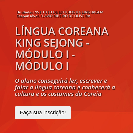
Unidade:
INSTITUTO DE ESTUDOS DA LINGUAGEM
Responsável:
FLAVIO RIBEIRO DE OLIVEIRA
LÍNGUA COREANA
KING SEJONG -
MÓDULO I -
MÓDULO I
O aluno conseguirá ler, escrever e
falar a língua coreana e conhecerá a
cultura e os costumes da Coreia
Faça sua inscrição!