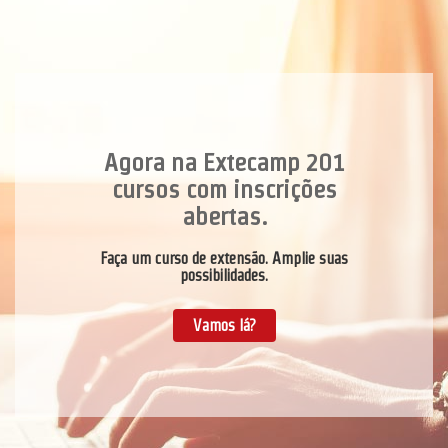
16 cursos com 360h ou mais
Agora na Extecamp 201
cursos com inscrições
para você escolher.
abertas.
Cursos de Formação de Especialistas.
Clique e saiba mais.
Faça um curso de extensão. Amplie suas
possibilidades.
Inscreva-se já.
Vamos lá?