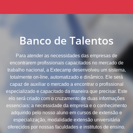
Banco de Talentos
Para atender as necessidades das empresas de
encontrarem profissionais capacitados no mercado de
trabalho nacional, a Extecamp desenvolveu um sistema,
totalmente on-line, automatizado e dinâmico. Ele será
capaz de auxiliar o mercado a encontrar o profissional
especializado e capacitado da maneira que precisar. Este
elo será criado com o cruzamento de duas informações
essenciais: a necessidade da empresa e o conhecimento
adquirido pelo nosso aluno em cursos de extensão e
especialização, modalidade extensão universitária
oferecidos por nossas faculdades e institutos de ensino.