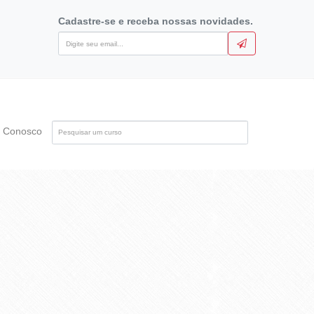
Cadastre-se e receba nossas novidades.
Pesquise
e Conosco
pelo
nome
do
curso