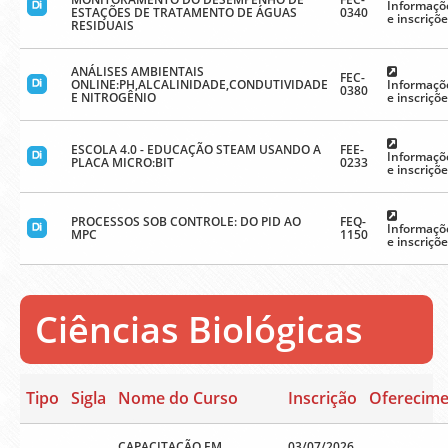
Informaçõ
ESTAÇÕES DE TRATAMENTO DE ÁGUAS
0340
e inscriçõ
RESIDUAIS
ANÁLISES AMBIENTAIS
FEC-
ONLINE:PH,ALCALINIDADE,CONDUTIVIDADE
Informaçõ
0380
E NITROGÊNIO
e inscriçõ
ESCOLA 4.0 - EDUCAÇÃO STEAM USANDO A
FEE-
Informaçõ
PLACA MICRO:BIT
0233
e inscriçõ
PROCESSOS SOB CONTROLE: DO PID AO
FEQ-
Informaçõ
MPC
1150
e inscriçõ
Ciências Biológicas
Tipo
Sigla
Nome do Curso
Inscrição
Oferecim
CAPACITAÇÃO EM
03/07/2026