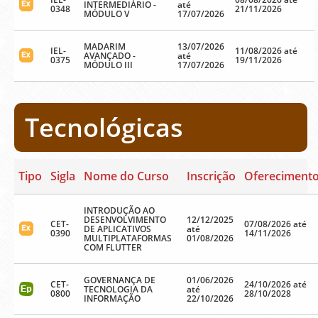
INTERMEDIÁRIO -
até
0348
21/11/2026
MÓDULO V
17/07/2026
MADARIM
13/07/2026
IEL-
11/08/2026 até
AVANÇADO -
até
0375
19/11/2026
MÓDULO III
17/07/2026
Tecnológicas
Tipo
Sigla
Nome do Curso
Inscrição
Ofereciment
INTRODUÇÃO AO
DESENVOLVIMENTO
12/12/2025
CET-
07/08/2026 até
DE APLICATIVOS
até
0390
14/11/2026
MULTIPLATAFORMAS
01/08/2026
COM FLUTTER
GOVERNANÇA DE
01/06/2026
CET-
24/10/2026 até
TECNOLOGIA DA
até
0800
28/10/2028
INFORMAÇÃO
22/10/2026