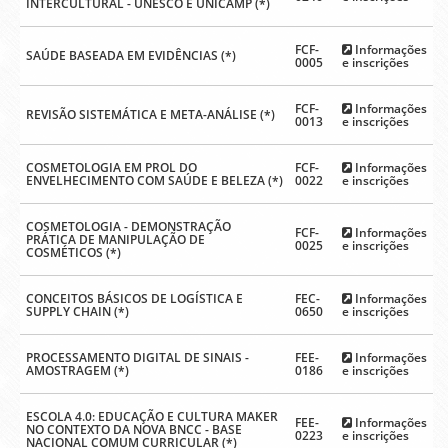
INTERCULTURAL - UNESCO E UNICAMP (*)
FCF-
Informações
SAÚDE BASEADA EM EVIDÊNCIAS (*)
0005
e inscrições
FCF-
Informações
REVISÃO SISTEMÁTICA E META-ANÁLISE (*)
0013
e inscrições
COSMETOLOGIA EM PROL DO
FCF-
Informações
ENVELHECIMENTO COM SAÚDE E BELEZA (*)
0022
e inscrições
COSMETOLOGIA - DEMONSTRAÇÃO
FCF-
Informações
PRÁTICA DE MANIPULAÇÃO DE
0025
e inscrições
COSMÉTICOS (*)
CONCEITOS BÁSICOS DE LOGÍSTICA E
FEC-
Informações
SUPPLY CHAIN (*)
0650
e inscrições
PROCESSAMENTO DIGITAL DE SINAIS -
FEE-
Informações
AMOSTRAGEM (*)
0186
e inscrições
ESCOLA 4.0: EDUCAÇÃO E CULTURA MAKER
FEE-
Informações
NO CONTEXTO DA NOVA BNCC - BASE
0223
e inscrições
NACIONAL COMUM CURRICULAR (*)