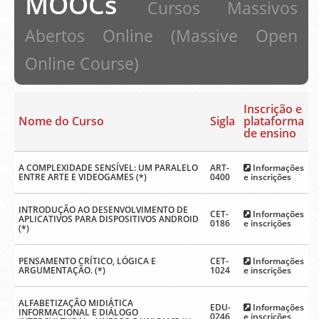
MOOCs
Cursos Massivos
Abertos Online (Massive Open
Online Course)
Inscrição e
Nome do Curso
Sigla
plataforma
de ensino
A COMPLEXIDADE SENSÍVEL: UM PARALELO
ART-
Informações
ENTRE ARTE E VIDEOGAMES (*)
0400
e inscrições
INTRODUÇÃO AO DESENVOLVIMENTO DE
CET-
Informações
APLICATIVOS PARA DISPOSITIVOS ANDROID
0186
e inscrições
(*)
PENSAMENTO CRÍTICO, LÓGICA E
CET-
Informações
ARGUMENTAÇÃO. (*)
1024
e inscrições
ALFABETIZAÇÃO MIDIÁTICA
EDU-
Informações
INFORMACIONAL E DIÁLOGO
0246
e inscrições