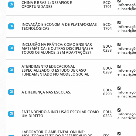
CHINA E BRASIL: DESAFIOS E
ECO-
Informaçõ
OPORTUNIDADES
1701
e inscriçõ
INOVAÇÃO E ECONOMIA DE PLATAFORMAS
ECO-
Informaçõ
TECNOLÓGICAS
1704
e inscriçõ
INCLUSÃO NA PRÁTICA: COMO ENSINAR
EDU-
MATEMÁTICA (E OUTRAS DISCIPLINAS) A
Informaçõ
0288
TODOS OS ALUNOS, SEM ADAPTAÇÕES?
e inscriçõ
ATENDIMENTO EDUCACIONAL
EDU-
ESPECIALIZADO: O ESTUDO DE CASO
Informaçõ
0289
FUNDAMENTADO NO MODELO SOCIAL
e inscriçõ
EDU-
A DIFERENÇA NAS ESCOLAS.
Informaçõ
0290
e inscriçõ
ENTENDENDO A INCLUSÃO ESCOLAR COMO
EDU-
Informaçõ
UM DIREITO
0333
e inscriçõ
LABORATÓRIO AMBIENTAL ONLINE:
MONITORAMENTO DO DESEMPENHO DE
FEC-