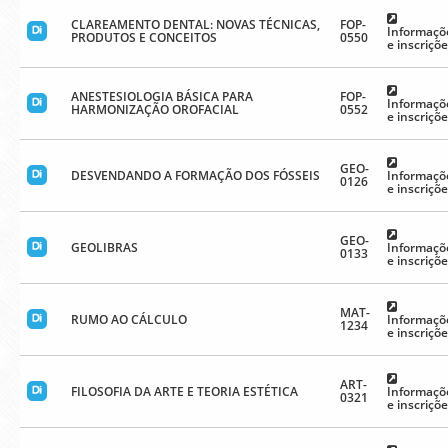
CLAREAMENTO DENTAL: NOVAS TÉCNICAS,
FOP-
Informaçõ
PRODUTOS E CONCEITOS
0550
e inscriçõ
ANESTESIOLOGIA BÁSICA PARA
FOP-
Informaçõ
HARMONIZAÇÃO OROFACIAL
0552
e inscriçõ
GEO-
DESVENDANDO A FORMAÇÃO DOS FÓSSEIS
Informaçõ
0126
e inscriçõ
GEO-
GEOLIBRAS
Informaçõ
0133
e inscriçõ
MAT-
RUMO AO CÁLCULO
Informaçõ
1234
e inscriçõ
ART-
FILOSOFIA DA ARTE E TEORIA ESTÉTICA
Informaçõ
0321
e inscriçõ