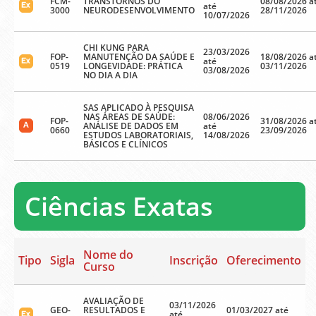
FCM-
TRANSTORNOS DO
08/08/2026 a
até
3000
NEURODESENVOLVIMENTO
28/11/2026
10/07/2026
CHI KUNG PARA
23/03/2026
FOP-
MANUTENÇÃO DA SAÚDE E
18/08/2026 a
até
0519
LONGEVIDADE: PRÁTICA
03/11/2026
03/08/2026
NO DIA A DIA
SAS APLICADO À PESQUISA
NAS ÁREAS DE SAÚDE:
08/06/2026
FOP-
31/08/2026 a
ANÁLISE DE DADOS EM
até
0660
23/09/2026
ESTUDOS LABORATORIAIS,
14/08/2026
BÁSICOS E CLÍNICOS
Ciências Exatas
Nome do
Tipo
Sigla
Inscrição
Oferecimento
Curso
AVALIAÇÃO DE
03/11/2026
GEO-
RESULTADOS E
01/03/2027 até
até