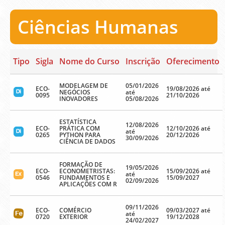
Ciências Humanas
Tipo
Sigla
Nome do Curso
Inscrição
Oferecimento
MODELAGEM DE
05/01/2026
ECO-
19/08/2026 até
NEGÓCIOS
até
0095
21/10/2026
INOVADORES
05/08/2026
ESTATÍSTICA
12/08/2026
ECO-
PRÁTICA COM
12/10/2026 até
até
0265
PYTHON PARA
20/12/2026
30/09/2026
CIÊNCIA DE DADOS
FORMAÇÃO DE
19/05/2026
ECO-
ECONOMETRISTAS:
15/09/2026 até
até
0546
FUNDAMENTOS E
15/09/2027
02/09/2026
APLICAÇÕES COM R
09/11/2026
ECO-
COMÉRCIO
09/03/2027 até
até
0720
EXTERIOR
19/12/2028
24/02/2027